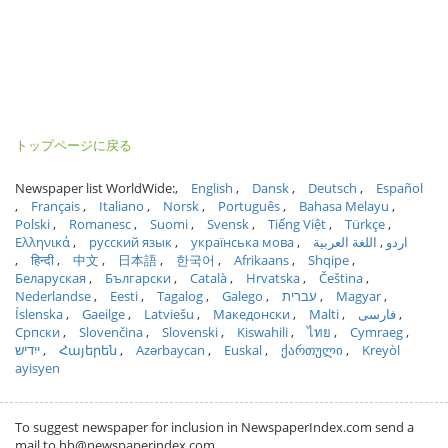
トップページに戻る
Newspaper list WorldWide:
English
Dansk
Deutsch
Español
Français
Italiano
Norsk
Português
Bahasa Melayu
Polski
Romanesc
Suomi
Svensk
Tiếng Việt
Türkçe
Ελληνικά
русский язык
українська мова
اللغة العربية
اردو
हिन्दी
中文
日本語
한국어
Afrikaans
Shqipe
Беларуская
Български
Català
Hrvatska
Čeština
Nederlandse
Eesti
Tagalog
Galego
עברית
Magyar
Íslenska
Gaeilge
Latviešu
Македонски
Malti
فارسی
Српски
Slovenčina
Slovenski
Kiswahili
ไทย
Cymraeg
ייִדיש
Հայերեն
Azərbaycan
Euskal
ქართული
Kreyòl
ayisyen
To suggest newspaper for inclusion in NewspaperIndex.com send a
mail to hh@newspaperindex.com