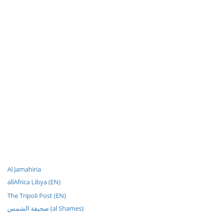
Al Jamahiria
allAfrica Libya (EN)
The Tripoli Post (EN)
صحيفة الشمس (al Shames)