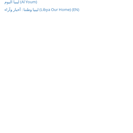
ليبيا اليوم (Al Youm)
ليبيا وطننا : أخبار وآراء (Libya Our Home) (EN)