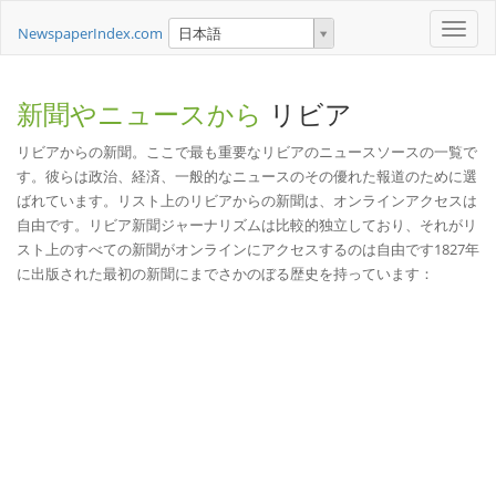
Toggle
NewspaperIndex.com
日本語
naviga
新聞やニュースから
リビア
リビアからの新聞。ここで最も重要なリビアのニュースソースの一覧で
す。彼らは政治、経済、一般的なニュースのその優れた報道のために選
ばれています。リスト上のリビアからの新聞は、オンラインアクセスは
自由です。リビア新聞ジャーナリズムは比較的独立しており、それがリ
スト上のすべての新聞がオンラインにアクセスするのは自由です1827年
に出版された最初の新聞にまでさかのぼる歴史を持っています：