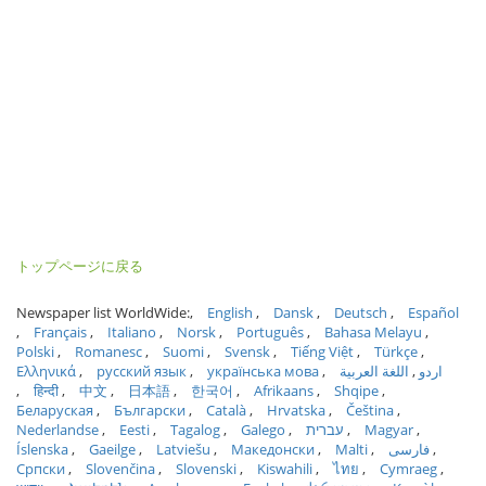
トップページに戻る
Newspaper list WorldWide:
English
Dansk
Deutsch
Español
Français
Italiano
Norsk
Português
Bahasa Melayu
Polski
Romanesc
Suomi
Svensk
Tiếng Việt
Türkçe
Ελληνικά
русский язык
українська мова
اللغة العربية
اردو
हिन्दी
中文
日本語
한국어
Afrikaans
Shqipe
Беларуская
Български
Català
Hrvatska
Čeština
Nederlandse
Eesti
Tagalog
Galego
עברית
Magyar
Íslenska
Gaeilge
Latviešu
Македонски
Malti
فارسی
Српски
Slovenčina
Slovenski
Kiswahili
ไทย
Cymraeg