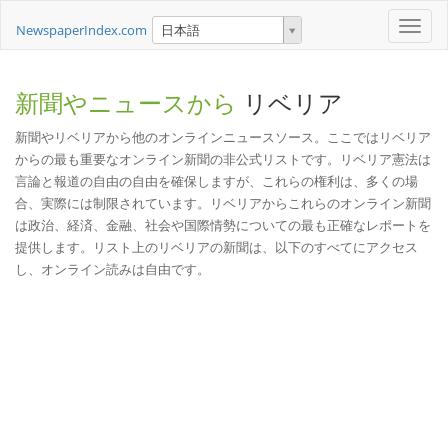
Toggle
NewspaperIndex.com
日本語
naviga
新聞やニュースから
リベリア
新聞やリベリアから他のオンラインニュースソース。ここではリベリア
からの最も重要なオンライン新聞の非公式リストです。リベリア憲法は
言論と報道の自由の自由を確保しますが、これらの権利は、多くの場
合、実際には制限されています。リベリアからこれらのオンライン新聞
は政治、経済、金融、社会や国際情勢についての最も正確なレポートを
提供します。リスト上のリベリアの新聞は、以下のすべてにアクセス
し、オンライン読みは自由です。