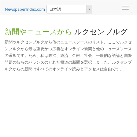
Toggle
NewspaperIndex.com
日本語
naviga
新聞やニュースから
ルクセンブルグ
新聞やルクセンブルグから他のニュースソースのリスト。ここでルクセ
ンブルクから最も重要かつ広範なオンライン新聞と他のニュースソース
の選択です。ため、私は政治、経済、金融、社会、一般的な議論と国際
問題の彼らのバランスのとれた報道の新聞を選択しました。ルクセンブ
ルクからの新聞はすべてのオンライン読みとアクセスは自由です。