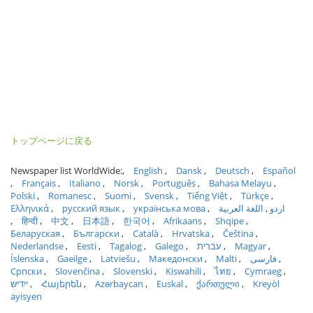
トップページに戻る
Newspaper list WorldWide:
English
Dansk
Deutsch
Español
Français
Italiano
Norsk
Português
Bahasa Melayu
Polski
Romanesc
Suomi
Svensk
Tiếng Việt
Türkçe
Ελληνικά
русский язык
українська мова
اللغة العربية
اردو
हिन्दी
中文
日本語
한국어
Afrikaans
Shqipe
Беларуская
Български
Català
Hrvatska
Čeština
Nederlandse
Eesti
Tagalog
Galego
עברית
Magyar
Íslenska
Gaeilge
Latviešu
Македонски
Malti
فارسی
Српски
Slovenčina
Slovenski
Kiswahili
ไทย
Cymraeg
ייִדיש
Հայերեն
Azərbaycan
Euskal
ქართული
Kreyòl
ayisyen