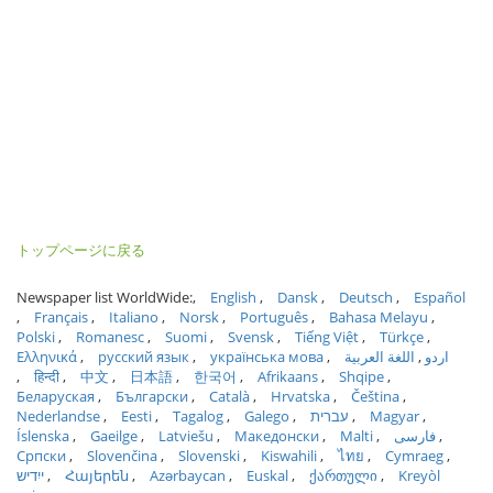
トップページに戻る
Newspaper list WorldWide:
English
Dansk
Deutsch
Español
Français
Italiano
Norsk
Português
Bahasa Melayu
Polski
Romanesc
Suomi
Svensk
Tiếng Việt
Türkçe
Ελληνικά
русский язык
українська мова
اللغة العربية
اردو
हिन्दी
中文
日本語
한국어
Afrikaans
Shqipe
Беларуская
Български
Català
Hrvatska
Čeština
Nederlandse
Eesti
Tagalog
Galego
עברית
Magyar
Íslenska
Gaeilge
Latviešu
Македонски
Malti
فارسی
Српски
Slovenčina
Slovenski
Kiswahili
ไทย
Cymraeg
ייִדיש
Հայերեն
Azərbaycan
Euskal
ქართული
Kreyòl