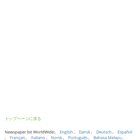
トップページに戻る
Newspaper list WorldWide:
English
Dansk
Deutsch
Español
Français
Italiano
Norsk
Português
Bahasa Melayu