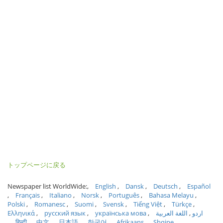
トップページに戻る
Newspaper list WorldWide:
English
Dansk
Deutsch
Español
Français
Italiano
Norsk
Português
Bahasa Melayu
Polski
Romanesc
Suomi
Svensk
Tiếng Việt
Türkçe
Ελληνικά
русский язык
українська мова
اللغة العربية
اردو
हिन्दी
中文
日本語
한국어
Afrikaans
Shqipe