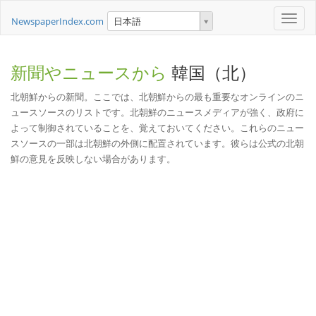
Toggle
NewspaperIndex.com
日本語
naviga
新聞やニュースから
韓国（北）
北朝鮮からの新聞。ここでは、北朝鮮からの最も重要なオンラインのニ
ュースソースのリストです。北朝鮮のニュースメディアが強く、政府に
よって制御されていることを、覚えておいてください。これらのニュー
スソースの一部は北朝鮮の外側に配置されています。彼らは公式の北朝
鮮の意見を反映しない場合があります。