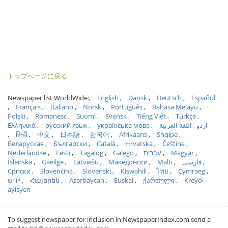
トップページに戻る
Newspaper list WorldWide:
English
Dansk
Deutsch
Español
Français
Italiano
Norsk
Português
Bahasa Melayu
Polski
Romanesc
Suomi
Svensk
Tiếng Việt
Türkçe
Ελληνικά
русский язык
українська мова
اللغة العربية
اردو
हिन्दी
中文
日本語
한국어
Afrikaans
Shqipe
Беларуская
Български
Català
Hrvatska
Čeština
Nederlandse
Eesti
Tagalog
Galego
עברית
Magyar
Íslenska
Gaeilge
Latviešu
Македонски
Malti
فارسی
Српски
Slovenčina
Slovenski
Kiswahili
ไทย
Cymraeg
ייִדיש
Հայերեն
Azərbaycan
Euskal
ქართული
Kreyòl
ayisyen
To suggest newspaper for inclusion in NewspaperIndex.com send a