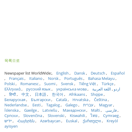
목록으로
Newspaper list WorldWide:
English
Dansk
Deutsch
Español
Français
Italiano
Norsk
Português
Bahasa Melayu
Polski
Romanesc
Suomi
Svensk
Tiếng Việt
Türkçe
Ελληνικά
русский язык
українська мова
اللغة العربية
اردو
हिन्दी
中文
日本語
한국어
Afrikaans
Shqipe
Беларуская
Български
Català
Hrvatska
Čeština
Nederlandse
Eesti
Tagalog
Galego
עברית
Magyar
Íslenska
Gaeilge
Latviešu
Македонски
Malti
فارسی
Српски
Slovenčina
Slovenski
Kiswahili
ไทย
Cymraeg
ייִדיש
Հայերեն
Azərbaycan
Euskal
ქართული
Kreyòl
ayisyen