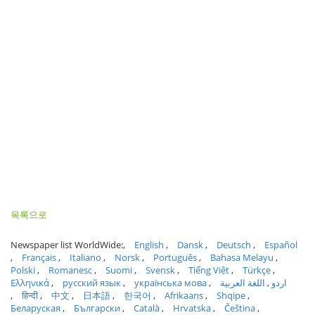
목록으로
Newspaper list WorldWide:
English
Dansk
Deutsch
Español
Français
Italiano
Norsk
Português
Bahasa Melayu
Polski
Romanesc
Suomi
Svensk
Tiếng Việt
Türkçe
Ελληνικά
русский язык
українська мова
اللغة العربية
اردو
हिन्दी
中文
日本語
한국어
Afrikaans
Shqipe
Беларуская
Български
Català
Hrvatska
Čeština