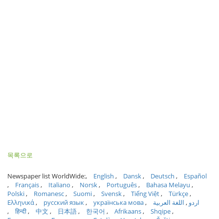
목록으로
Newspaper list WorldWide:
English
Dansk
Deutsch
Español
Français
Italiano
Norsk
Português
Bahasa Melayu
Polski
Romanesc
Suomi
Svensk
Tiếng Việt
Türkçe
Ελληνικά
русский язык
українська мова
اللغة العربية
اردو
हिन्दी
中文
日本語
한국어
Afrikaans
Shqipe