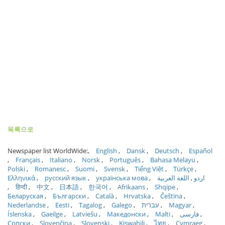
목록으로
Newspaper list WorldWide:
English
Dansk
Deutsch
Español
Français
Italiano
Norsk
Português
Bahasa Melayu
Polski
Romanesc
Suomi
Svensk
Tiếng Việt
Türkçe
Ελληνικά
русский язык
українська мова
اللغة العربية
اردو
हिन्दी
中文
日本語
한국어
Afrikaans
Shqipe
Беларуская
Български
Català
Hrvatska
Čeština
Nederlandse
Eesti
Tagalog
Galego
עברית
Magyar
Íslenska
Gaeilge
Latviešu
Македонски
Malti
فارسی
Српски
Slovenčina
Slovenski
Kiswahili
ไทย
Cymraeg