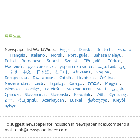
목록으로
Newspaper list WorldWide:
English
Dansk
Deutsch
Español
Français
Italiano
Norsk
Português
Bahasa Melayu
Polski
Romanesc
Suomi
Svensk
Tiếng Việt
Türkçe
Ελληνικά
русский язык
українська мова
اللغة العربية
اردو
हिन्दी
中文
日本語
한국어
Afrikaans
Shqipe
Беларуская
Български
Català
Hrvatska
Čeština
Nederlandse
Eesti
Tagalog
Galego
עברית
Magyar
Íslenska
Gaeilge
Latviešu
Македонски
Malti
فارسی
Српски
Slovenčina
Slovenski
Kiswahili
ไทย
Cymraeg
ייִדיש
Հայերեն
Azərbaycan
Euskal
ქართული
Kreyòl
ayisyen
To suggest newspaper for inclusion in NewspaperIndex.com send a
mail to hh@newspaperindex.com