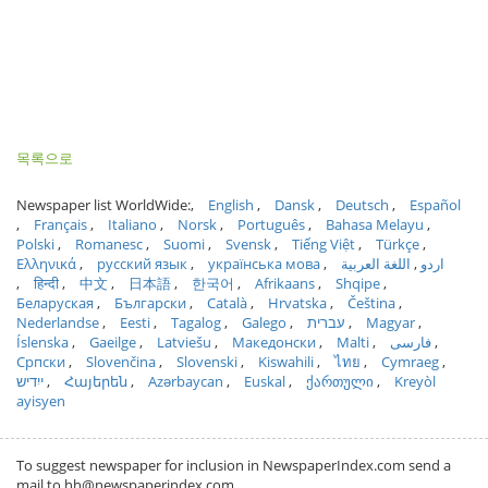
목록으로
Newspaper list WorldWide:
English
Dansk
Deutsch
Español
Français
Italiano
Norsk
Português
Bahasa Melayu
Polski
Romanesc
Suomi
Svensk
Tiếng Việt
Türkçe
Ελληνικά
русский язык
українська мова
اللغة العربية
اردو
हिन्दी
中文
日本語
한국어
Afrikaans
Shqipe
Беларуская
Български
Català
Hrvatska
Čeština
Nederlandse
Eesti
Tagalog
Galego
עברית
Magyar
Íslenska
Gaeilge
Latviešu
Македонски
Malti
فارسی
Српски
Slovenčina
Slovenski
Kiswahili
ไทย
Cymraeg
ייִדיש
Հայերեն
Azərbaycan
Euskal
ქართული
Kreyòl
ayisyen
To suggest newspaper for inclusion in NewspaperIndex.com send a
mail to hh@newspaperindex.com