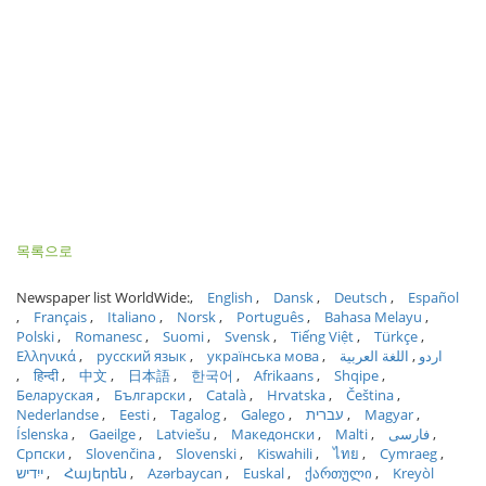
목록으로
Newspaper list WorldWide:
English
Dansk
Deutsch
Español
Français
Italiano
Norsk
Português
Bahasa Melayu
Polski
Romanesc
Suomi
Svensk
Tiếng Việt
Türkçe
Ελληνικά
русский язык
українська мова
اللغة العربية
اردو
हिन्दी
中文
日本語
한국어
Afrikaans
Shqipe
Беларуская
Български
Català
Hrvatska
Čeština
Nederlandse
Eesti
Tagalog
Galego
עברית
Magyar
Íslenska
Gaeilge
Latviešu
Македонски
Malti
فارسی
Српски
Slovenčina
Slovenski
Kiswahili
ไทย
Cymraeg
ייִדיש
Հայերեն
Azərbaycan
Euskal
ქართული
Kreyòl