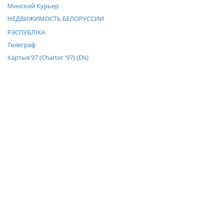
Минский Курьер
НЕДВИЖИМОСТЬ БЕЛОРУССИИ
РЭСПУБЛIКА
Телеграф
Хартыя'97 (Charter '97) (EN)