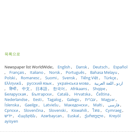
목록으로
Newspaper list WorldWide:
English
Dansk
Deutsch
Español
Français
Italiano
Norsk
Português
Bahasa Melayu
Polski
Romanesc
Suomi
Svensk
Tiếng Việt
Türkçe
Ελληνικά
русский язык
українська мова
اللغة العربية
اردو
हिन्दी
中文
日本語
한국어
Afrikaans
Shqipe
Беларуская
Български
Català
Hrvatska
Čeština
Nederlandse
Eesti
Tagalog
Galego
עברית
Magyar
Íslenska
Gaeilge
Latviešu
Македонски
Malti
فارسی
Српски
Slovenčina
Slovenski
Kiswahili
ไทย
Cymraeg
ייִדיש
Հայերեն
Azərbaycan
Euskal
ქართული
Kreyòl
ayisyen