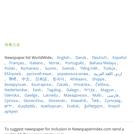
목록으로
Newspaper list WorldWide:
English
Dansk
Deutsch
Español
Français
Italiano
Norsk
Português
Bahasa Melayu
Polski
Romanesc
Suomi
Svensk
Tiếng Việt
Türkçe
Ελληνικά
русский язык
українська мова
اللغة العربية
اردو
हिन्दी
中文
日本語
한국어
Afrikaans
Shqipe
Беларуская
Български
Català
Hrvatska
Čeština
Nederlandse
Eesti
Tagalog
Galego
עברית
Magyar
Íslenska
Gaeilge
Latviešu
Македонски
Malti
فارسی
Српски
Slovenčina
Slovenski
Kiswahili
ไทย
Cymraeg
ייִדיש
Հայերեն
Azərbaycan
Euskal
ქართული
Kreyòl
ayisyen
To suggest newspaper for inclusion in NewspaperIndex.com send a