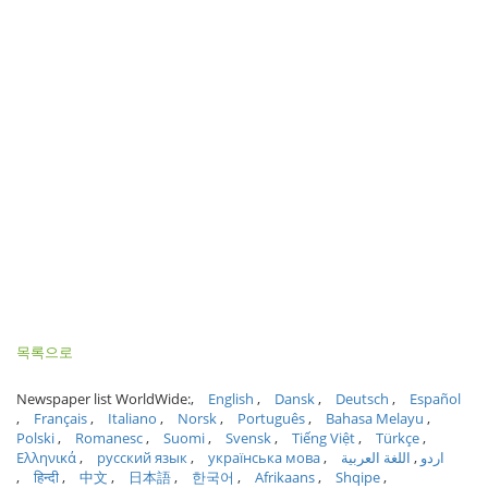
목록으로
Newspaper list WorldWide:
English
Dansk
Deutsch
Español
Français
Italiano
Norsk
Português
Bahasa Melayu
Polski
Romanesc
Suomi
Svensk
Tiếng Việt
Türkçe
Ελληνικά
русский язык
українська мова
اللغة العربية
اردو
हिन्दी
中文
日本語
한국어
Afrikaans
Shqipe