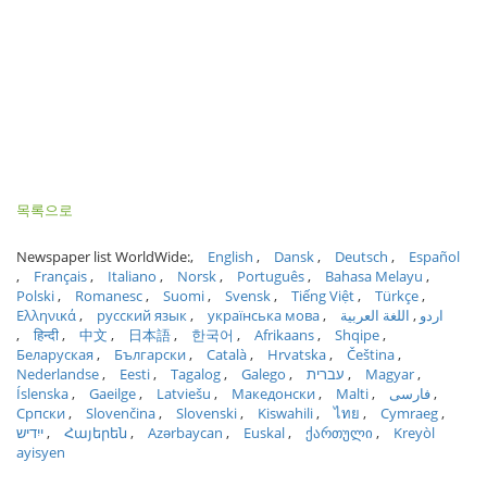
목록으로
Newspaper list WorldWide:
English
Dansk
Deutsch
Español
Français
Italiano
Norsk
Português
Bahasa Melayu
Polski
Romanesc
Suomi
Svensk
Tiếng Việt
Türkçe
Ελληνικά
русский язык
українська мова
اللغة العربية
اردو
हिन्दी
中文
日本語
한국어
Afrikaans
Shqipe
Беларуская
Български
Català
Hrvatska
Čeština
Nederlandse
Eesti
Tagalog
Galego
עברית
Magyar
Íslenska
Gaeilge
Latviešu
Македонски
Malti
فارسی
Српски
Slovenčina
Slovenski
Kiswahili
ไทย
Cymraeg
ייִדיש
Հայերեն
Azərbaycan
Euskal
ქართული
Kreyòl
ayisyen