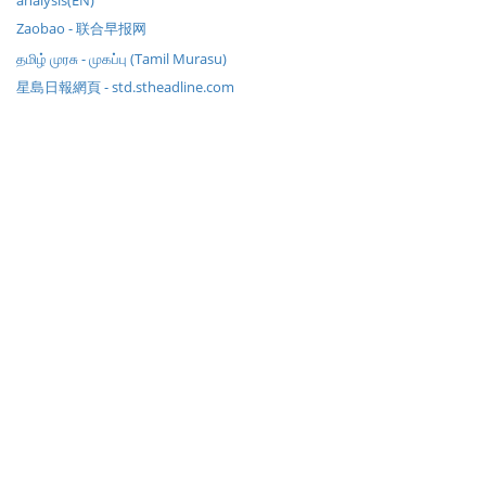
analysis(EN)
Zaobao - 联合早报网
தமிழ் முரசு - முகப்பு (Tamil Murasu)
星島日報網頁 - std.stheadline.com