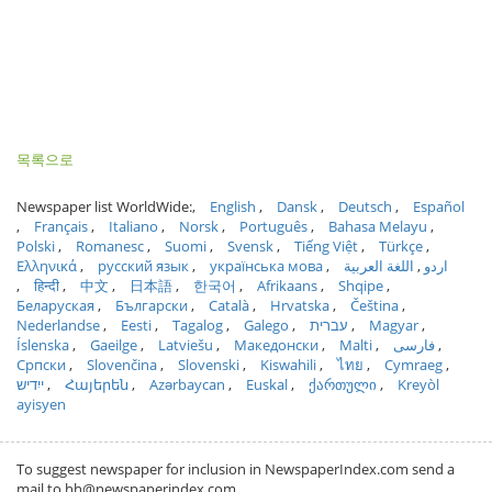
목록으로
Newspaper list WorldWide:
English
Dansk
Deutsch
Español
Français
Italiano
Norsk
Português
Bahasa Melayu
Polski
Romanesc
Suomi
Svensk
Tiếng Việt
Türkçe
Ελληνικά
русский язык
українська мова
اللغة العربية
اردو
हिन्दी
中文
日本語
한국어
Afrikaans
Shqipe
Беларуская
Български
Català
Hrvatska
Čeština
Nederlandse
Eesti
Tagalog
Galego
עברית
Magyar
Íslenska
Gaeilge
Latviešu
Македонски
Malti
فارسی
Српски
Slovenčina
Slovenski
Kiswahili
ไทย
Cymraeg
ייִדיש
Հայերեն
Azərbaycan
Euskal
ქართული
Kreyòl
ayisyen
To suggest newspaper for inclusion in NewspaperIndex.com send a
mail to hh@newspaperindex.com