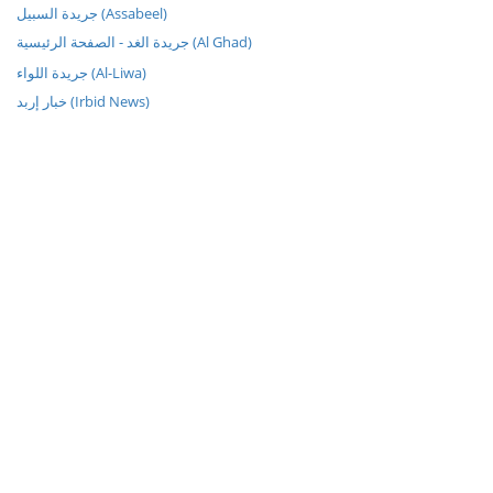
جريدة السبيل (Assabeel)
جريدة الغد - الصفحة الرئيسية (Al Ghad)
جريدة اللواء (Al-Liwa)
خبار إربد (Irbid News)