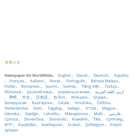
목록으로
Newspaper list WorldWide:
English
Dansk
Deutsch
Español
Français
Italiano
Norsk
Português
Bahasa Melayu
Polski
Romanesc
Suomi
Svensk
Tiếng Việt
Türkçe
Ελληνικά
русский язык
українська мова
اللغة العربية
اردو
हिन्दी
中文
日本語
한국어
Afrikaans
Shqipe
Беларуская
Български
Català
Hrvatska
Čeština
Nederlandse
Eesti
Tagalog
Galego
עברית
Magyar
Íslenska
Gaeilge
Latviešu
Македонски
Malti
فارسی
Српски
Slovenčina
Slovenski
Kiswahili
ไทย
Cymraeg
ייִדיש
Հայերեն
Azərbaycan
Euskal
ქართული
Kreyòl
ayisyen