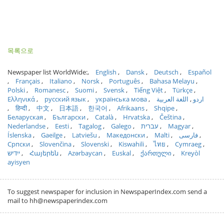
목록으로
Newspaper list WorldWide:
English
Dansk
Deutsch
Español
Français
Italiano
Norsk
Português
Bahasa Melayu
Polski
Romanesc
Suomi
Svensk
Tiếng Việt
Türkçe
Ελληνικά
русский язык
українська мова
اللغة العربية
اردو
हिन्दी
中文
日本語
한국어
Afrikaans
Shqipe
Беларуская
Български
Català
Hrvatska
Čeština
Nederlandse
Eesti
Tagalog
Galego
עברית
Magyar
Íslenska
Gaeilge
Latviešu
Македонски
Malti
فارسی
Српски
Slovenčina
Slovenski
Kiswahili
ไทย
Cymraeg
ייִדיש
Հայերեն
Azərbaycan
Euskal
ქართული
Kreyòl
ayisyen
To suggest newspaper for inclusion in NewspaperIndex.com send a
mail to hh@newspaperindex.com