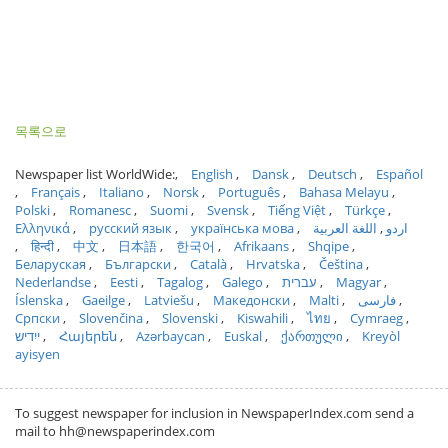
목록으로
Newspaper list WorldWide:
English
Dansk
Deutsch
Español
Français
Italiano
Norsk
Português
Bahasa Melayu
Polski
Romanesc
Suomi
Svensk
Tiếng Việt
Türkçe
Ελληνικά
русский язык
українська мова
اللغة العربية
اردو
हिन्दी
中文
日本語
한국어
Afrikaans
Shqipe
Беларуская
Български
Català
Hrvatska
Čeština
Nederlandse
Eesti
Tagalog
Galego
עברית
Magyar
Íslenska
Gaeilge
Latviešu
Македонски
Malti
فارسی
Српски
Slovenčina
Slovenski
Kiswahili
ไทย
Cymraeg
ייִדיש
Հայերեն
Azərbaycan
Euskal
ქართული
Kreyòl
ayisyen
To suggest newspaper for inclusion in NewspaperIndex.com send a
mail to hh@newspaperindex.com