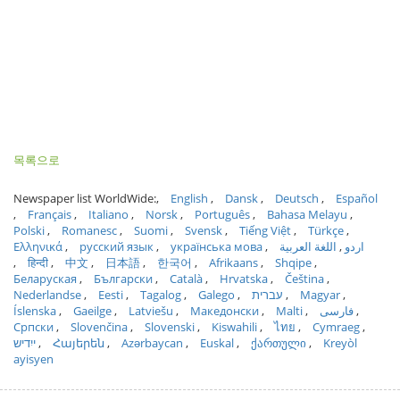
목록으로
Newspaper list WorldWide:
English
Dansk
Deutsch
Español
Français
Italiano
Norsk
Português
Bahasa Melayu
Polski
Romanesc
Suomi
Svensk
Tiếng Việt
Türkçe
Ελληνικά
русский язык
українська мова
اللغة العربية
اردو
हिन्दी
中文
日本語
한국어
Afrikaans
Shqipe
Беларуская
Български
Català
Hrvatska
Čeština
Nederlandse
Eesti
Tagalog
Galego
עברית
Magyar
Íslenska
Gaeilge
Latviešu
Македонски
Malti
فارسی
Српски
Slovenčina
Slovenski
Kiswahili
ไทย
Cymraeg
ייִדיש
Հայերեն
Azərbaycan
Euskal
ქართული
Kreyòl
ayisyen