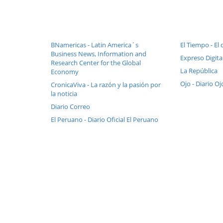
BNamericas - Latin America´s
El Tiempo - El 
Business News, Information and
Expreso Digital
Research Center for the Global
La República
Economy
Ojo - Diario Oj
CronicaViva - La razón y la pasión por
la noticia
Diario Correo
El Peruano - Diario Oficial El Peruano