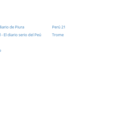
diario de Piura
Perú 21
 - El diario serio del Peú
Trome
o