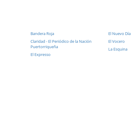
Bandera Roja
El Nuevo Día
Claridad - El Periódico de la Nación
El Vocero
Puertorriqueña
La Esquina
El Expresso