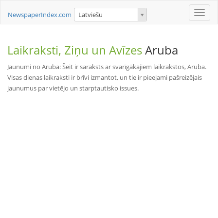
Toggle
NewspaperIndex.com
Latviešu
naviga
Laikraksti, Ziņu un Avīzes
Aruba
Jaunumi no Aruba: Šeit ir saraksts ar svarīgākajiem laikrakstos, Aruba.
Visas dienas laikraksti ir brīvi izmantot, un tie ir pieejami pašreizējais
jaunumus par vietējo un starptautisko issues.