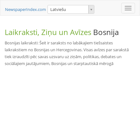
Toggle
NewspaperIndex.com
Latviešu
naviga
Laikraksti, Ziņu un Avīzes
Bosnija
Bosnijas laikraksti: Šeit ir saraksts no labākajiem tiešsaistes
laikrakstiem no Bosnijas un Hercegovinas. Visas avīzes par sarakstā
tiek izraudzīti pēc savas uzsvaru uz ziņām, politikas, debates un
sociālajiem jautājumiem, Bosnijas un starptautiskā mērogā