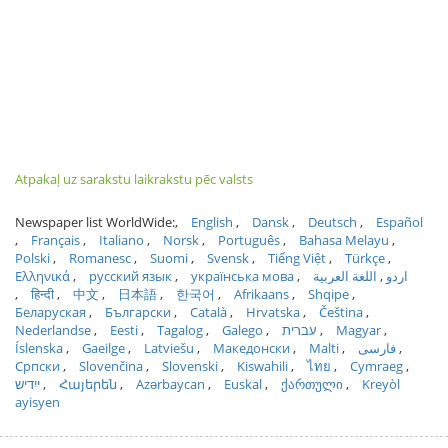
Atpakaļ uz sarakstu laikrakstu pēc valsts
Newspaper list WorldWide:
English
Dansk
Deutsch
Español
Français
Italiano
Norsk
Português
Bahasa Melayu
Polski
Romanesc
Suomi
Svensk
Tiếng Việt
Türkçe
Ελληνικά
русский язык
українська мова
اللغة العربية
اردو
हिन्दी
中文
日本語
한국어
Afrikaans
Shqipe
Беларуская
Български
Català
Hrvatska
Čeština
Nederlandse
Eesti
Tagalog
Galego
עברית
Magyar
Íslenska
Gaeilge
Latviešu
Македонски
Malti
فارسی
Српски
Slovenčina
Slovenski
Kiswahili
ไทย
Cymraeg
ייִדיש
Հայերեն
Azərbaycan
Euskal
ქართული
Kreyòl
ayisyen