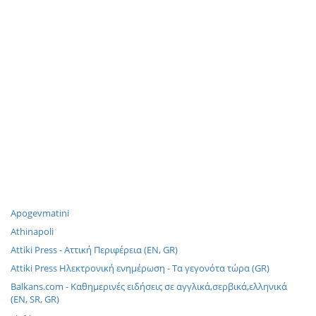
Apogevmatini
Athinapoli
Attiki Press - Αττική Περιφέρεια (EN, GR)
Attiki Press Ηλεκτρονική ενημέρωση - Τα γεγονότα τώρα (GR)
Balkans.com - Καθημερινές ειδήσεις σε αγγλικά,σερβικά,ελληνικά
(EN, SR, GR)