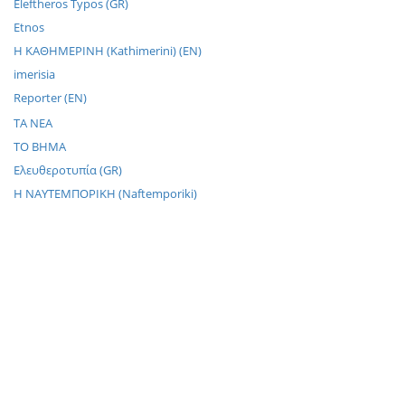
Eleftheros Typos (GR)
Etnos
H KAΘHMEPINH (Kathimerini) (EN)
imerisia
Reporter (EN)
TA NEA
TO BHMA
Ελευθεροτυπία (GR)
Η NΑΥΤΕΜΠΟΡΙΚΗ (Naftemporiki)