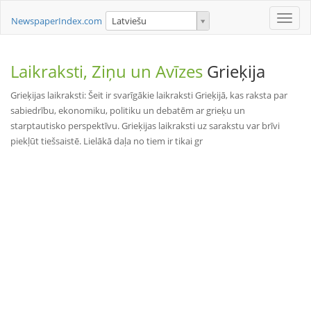
Toggle
NewspaperIndex.com
Latviešu
naviga
Laikraksti, Ziņu un Avīzes
Grieķija
Grieķijas laikraksti: Šeit ir svarīgākie laikraksti Grieķijā, kas raksta par
sabiedrību, ekonomiku, politiku un debatēm ar grieķu un
starptautisko perspektīvu. Grieķijas laikraksti uz sarakstu var brīvi
piekļūt tiešsaistē. Lielākā daļa no tiem ir tikai gr