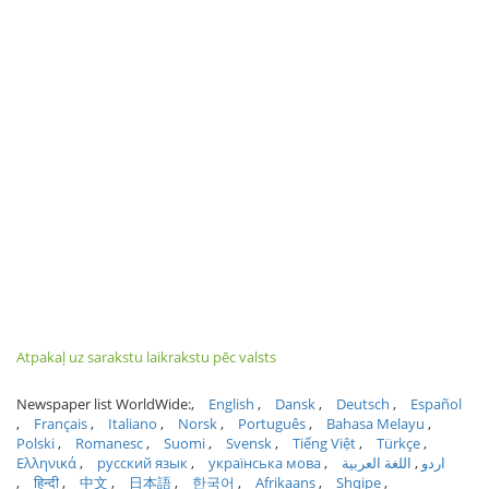
Atpakaļ uz sarakstu laikrakstu pēc valsts
Newspaper list WorldWide:
English
Dansk
Deutsch
Español
Français
Italiano
Norsk
Português
Bahasa Melayu
Polski
Romanesc
Suomi
Svensk
Tiếng Việt
Türkçe
Ελληνικά
русский язык
українська мова
اللغة العربية
اردو
हिन्दी
中文
日本語
한국어
Afrikaans
Shqipe