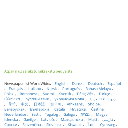
Atpakaļ uz sarakstu laikrakstu pēc valsts
Newspaper list WorldWide:
English
Dansk
Deutsch
Español
Français
Italiano
Norsk
Português
Bahasa Melayu
Polski
Romanesc
Suomi
Svensk
Tiếng Việt
Türkçe
Ελληνικά
русский язык
українська мова
اللغة العربية
اردو
हिन्दी
中文
日本語
한국어
Afrikaans
Shqipe
Беларуская
Български
Català
Hrvatska
Čeština
Nederlandse
Eesti
Tagalog
Galego
עברית
Magyar
Íslenska
Gaeilge
Latviešu
Македонски
Malti
فارسی
Српски
Slovenčina
Slovenski
Kiswahili
ไทย
Cymraeg