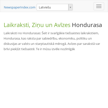
Toggle
NewspaperIndex.com
Latviešu
naviga
Laikraksti, Ziņu un Avīzes
Hondurasa
Laikraksti no Hondurasas: Šeit ir svarīgākie tiešsaistes laikrakstiem,
Hondurasa, kas raksta par sabiedrību, ekonomiku, politiku un
diskusijas ar valsts un starptautiskā mērogā. Avīzes par sarakstā var
brīvi piekļūt tiešsaistē. Te ir mūsu izvēle nozīmīgāk