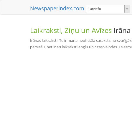
NewspaperIndex.com
Latviešu
Laikraksti, Ziņu un Avīzes
Irāna
Irānas laikraksti. Te ir mana neoficiāla saraksts no svarīgāk
persiešu, bet ir arī laikraksti angļu un citās valodās. Es es