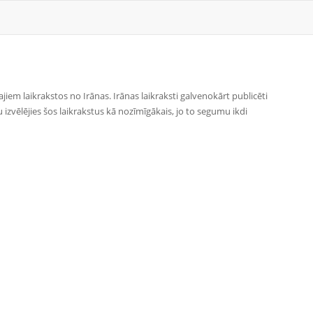
ajiem laikrakstos no Irānas. Irānas laikraksti galvenokārt publicēti
mu izvēlējies šos laikrakstus kā nozīmīgākais, jo to segumu ikdi