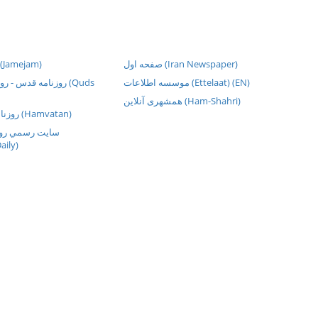
صفحه اول (Iran Newspaper)
روزنامه جام ج (Jamejam)
موسسه اطلاعات (Ettelaat) (EN)
روزنامه قدس -  (Quds
همشهری آنلاین (Ham-Shahri)
روزنامهء هموطن سلا (Hamvatan)
سايت رسمي روز
aily)