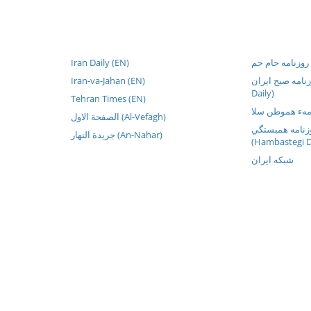
Iran Daily (EN)
م
Iran-va-Jahan (EN)
روزنامه صبح ایران
Daily)
Tehran Times (EN)
الصفحة الاول (Al-Vefagh)
نامه همبستگي
جريدة النهار (An-Nahar)
(Hambastegi D
شبکه ايران