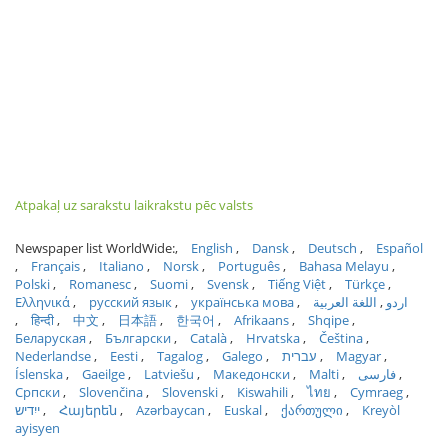
Atpakaļ uz sarakstu laikrakstu pēc valsts
Newspaper list WorldWide:
English
Dansk
Deutsch
Español
Français
Italiano
Norsk
Português
Bahasa Melayu
Polski
Romanesc
Suomi
Svensk
Tiếng Việt
Türkçe
Ελληνικά
русский язык
українська мова
اللغة العربية
اردو
हिन्दी
中文
日本語
한국어
Afrikaans
Shqipe
Беларуская
Български
Català
Hrvatska
Čeština
Nederlandse
Eesti
Tagalog
Galego
עברית
Magyar
Íslenska
Gaeilge
Latviešu
Македонски
Malti
فارسی
Српски
Slovenčina
Slovenski
Kiswahili
ไทย
Cymraeg
ייִדיש
Հայերեն
Azərbaycan
Euskal
ქართული
Kreyòl
ayisyen