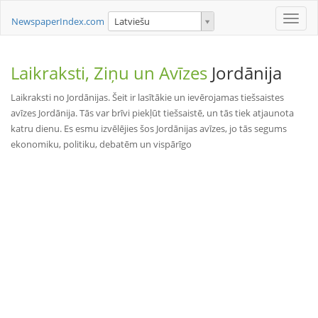
Toggle
NewspaperIndex.com
Latviešu
naviga
Laikraksti, Ziņu un Avīzes
Jordānija
Laikraksti no Jordānijas. Šeit ir lasītākie un ievērojamas tiešsaistes
avīzes Jordānija. Tās var brīvi piekļūt tiešsaistē, un tās tiek atjaunota
katru dienu. Es esmu izvēlējies šos Jordānijas avīzes, jo tās segums
ekonomiku, politiku, debatēm un vispārīgo