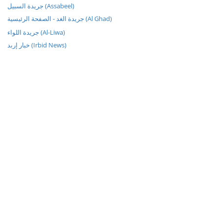
جريدة السبيل (Assabeel)
جريدة الغد - الصفحة الرئيسية (Al Ghad)
جريدة اللواء (Al-Liwa)
خبار إربد (Irbid News)