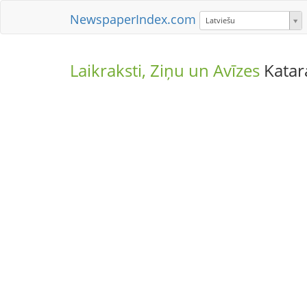
NewspaperIndex.com
Latviešu
Laikraksti, Ziņu un Avīzes
Katar