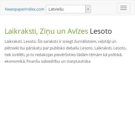
Toggle
NewspaperIndex.com
Latviešu
naviga
Laikraksti, Ziņu un Avīzes
Lesoto
Laikraksti, Lesoto. Šis saraksts ir sniegt žurnālistiem, ceļotāji un
pētnieki īsu pārskatu par publisko debašu Lesoto. Laikraksti, Lesoto,
tiek izvēlēti, jo to redakcijas pievēršoties tādām tēmām kā politikā,
ekonomikā, finanšu sabiedrību un starptautiska