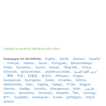
Atpakaļ uz sarakstu laikrakstu pēc valsts
Newspaper list WorldWide:
English
Dansk
Deutsch
Español
Français
Italiano
Norsk
Português
Bahasa Melayu
Polski
Romanesc
Suomi
Svensk
Tiếng Việt
Türkçe
Ελληνικά
русский язык
українська мова
اللغة العربية
اردو
हिन्दी
中文
日本語
한국어
Afrikaans
Shqipe
Беларуская
Български
Català
Hrvatska
Čeština
Nederlandse
Eesti
Tagalog
Galego
עברית
Magyar
Íslenska
Gaeilge
Latviešu
Македонски
Malti
فارسی
Српски
Slovenčina
Slovenski
Kiswahili
ไทย
Cymraeg
ייִדיש
Հայերեն
Azərbaycan
Euskal
ქართული
Kreyòl
ayisyen