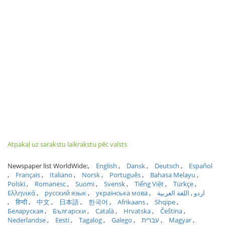
Atpakaļ uz sarakstu laikrakstu pēc valsts
Newspaper list WorldWide:
English
Dansk
Deutsch
Español
Français
Italiano
Norsk
Português
Bahasa Melayu
Polski
Romanesc
Suomi
Svensk
Tiếng Việt
Türkçe
Ελληνικά
русский язык
українська мова
اللغة العربية
اردو
हिन्दी
中文
日本語
한국어
Afrikaans
Shqipe
Беларуская
Български
Català
Hrvatska
Čeština
Nederlandse
Eesti
Tagalog
Galego
עברית
Magyar