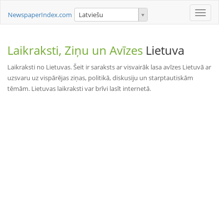
Toggle
NewspaperIndex.com
Latviešu
naviga
Laikraksti, Ziņu un Avīzes
Lietuva
Laikraksti no Lietuvas. Šeit ir saraksts ar visvairāk lasa avīzes Lietuvā ar
uzsvaru uz vispārējas ziņas, politikā, diskusiju un starptautiskām
tēmām. Lietuvas laikraksti var brīvi lasīt internetā.