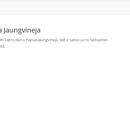
 Jaungvineja
ti katru dienu Papua-Jaungvinejā, šeit ir saites uz to tiešsaistes
etā: