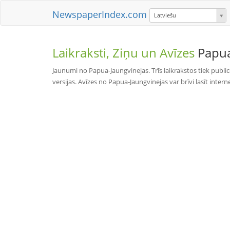
NewspaperIndex.com
Latviešu
Laikraksti, Ziņu un Avīzes
Papua
Jaunumi no Papua-Jaungvinejas. Trīs laikrakstos tiek publicē
versijas. Avīzes no Papua-Jaungvinejas var brīvi lasīt intern