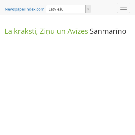
Toggle
NewspaperIndex.com
Latviešu
naviga
Laikraksti, Ziņu un Avīzes
Sanmarīno