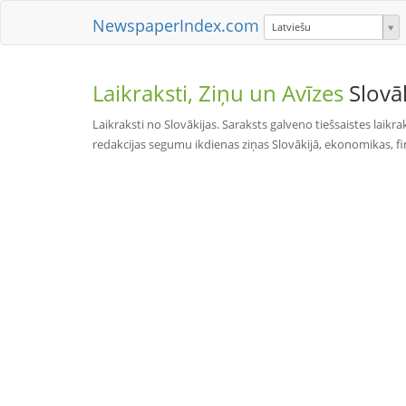
NewspaperIndex.com
Latviešu
Laikraksti, Ziņu un Avīzes
Slovā
Laikraksti no Slovākijas. Saraksts galveno tiešsaistes laikra
redakcijas segumu ikdienas ziņas Slovākijā, ekonomikas, fina