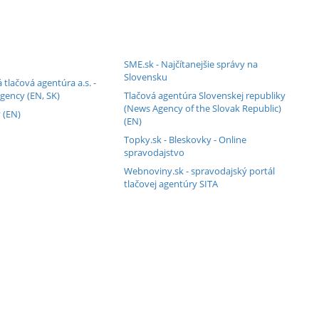
SME.sk - Najčítanejšie správy na
Slovensku
 tlačová agentúra a.s. -
gency (EN, SK)
Tlačová agentúra Slovenskej republiky
(News Agency of the Slovak Republic)
 (EN)
(EN)
Topky.sk - Bleskovky - Online
spravodajstvo
Webnoviny.sk - spravodajský portál
tlačovej agentúry SITA