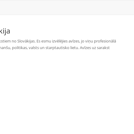
kija
kstiem no Slovākijas. Es esmu izvēlējies avīzes, jo viņu profesionālā
nšu, politikas, valsts un starptautisko lietu. Avīzes uz sarakst