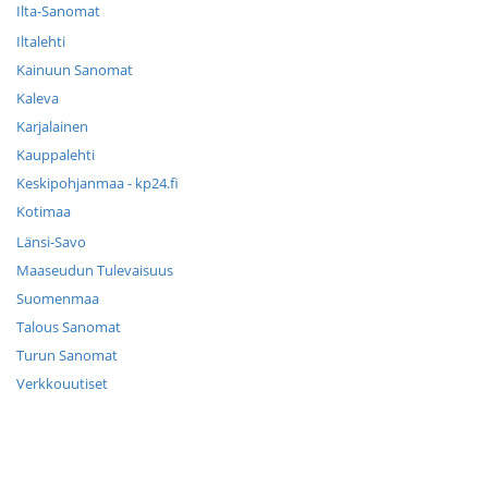
Ilta-Sanomat
Iltalehti
Kainuun Sanomat
Kaleva
Karjalainen
Kauppalehti
Keskipohjanmaa - kp24.fi
Kotimaa
Länsi-Savo
Maaseudun Tulevaisuus
Suomenmaa
Talous Sanomat
Turun Sanomat
Verkkouutiset