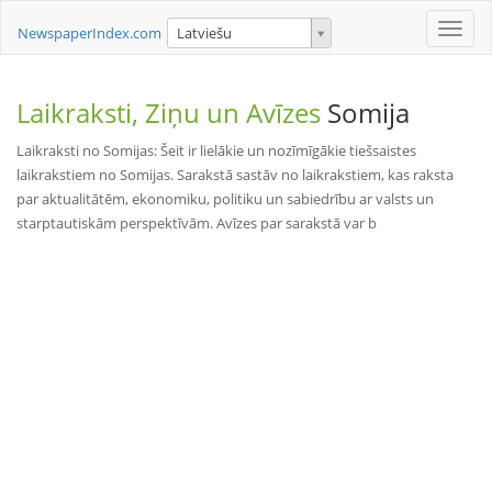
Toggle
NewspaperIndex.com
Latviešu
naviga
Laikraksti, Ziņu un Avīzes
Somija
Laikraksti no Somijas: Šeit ir lielākie un nozīmīgākie tiešsaistes
laikrakstiem no Somijas. Sarakstā sastāv no laikrakstiem, kas raksta
par aktualitātēm, ekonomiku, politiku un sabiedrību ar valsts un
starptautiskām perspektīvām. Avīzes par sarakstā var b