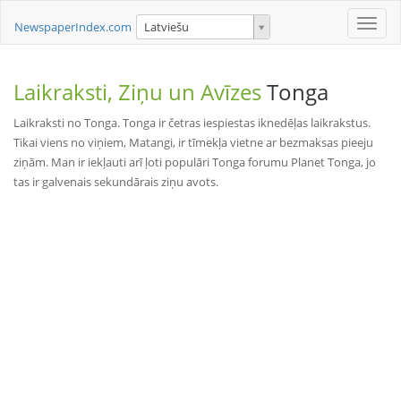
Toggle
NewspaperIndex.com
Latviešu
naviga
Laikraksti, Ziņu un Avīzes
Tonga
Laikraksti no Tonga. Tonga ir četras iespiestas iknedēļas laikrakstus.
Tikai viens no viņiem, Matangi, ir tīmekļa vietne ar bezmaksas pieeju
ziņām. Man ir iekļauti arī ļoti populāri Tonga forumu Planet Tonga, jo
tas ir galvenais sekundārais ziņu avots.