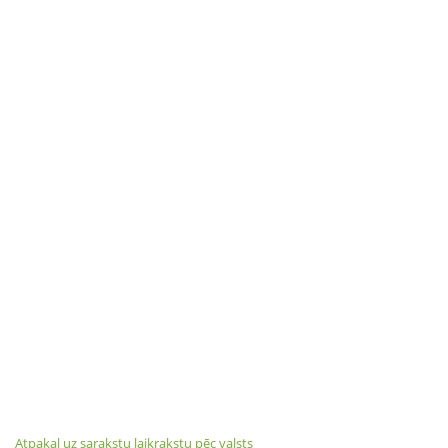
Atpakaļ uz sarakstu laikrakstu pēc valsts