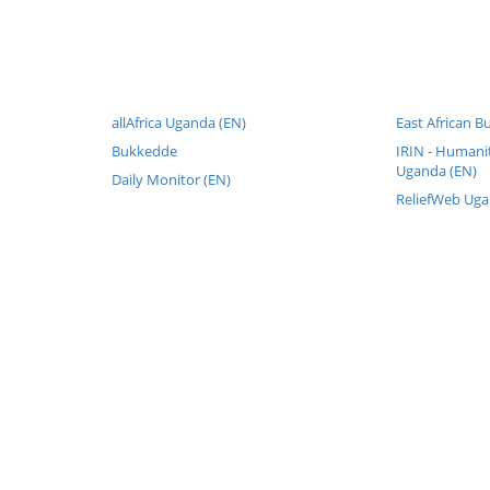
allAfrica Uganda (EN)
East African B
Bukkedde
IRIN - Humani
Uganda (EN)
Daily Monitor (EN)
ReliefWeb Uga