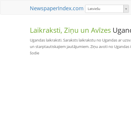
NewspaperIndex.com
Latviešu
Laikraksti, Ziņu un Avīzes
Ugan
Ugandas laikraksti. Saraksts laikrakstu no Ugandas ar uzs
un starptautiskajiem jautājumiem. Ziņu avoti no Ugandas ir 
šodie