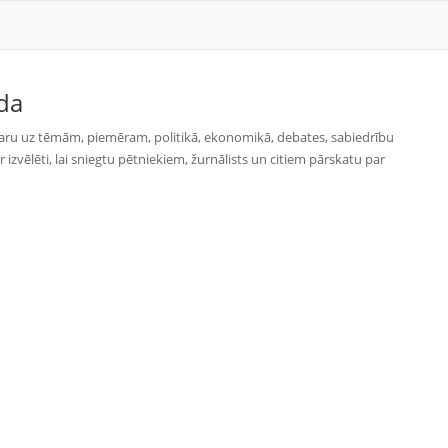
da
varu uz tēmām, piemēram, politikā, ekonomikā, debates, sabiedrību
izvēlēti, lai sniegtu pētniekiem, žurnālists un citiem pārskatu par