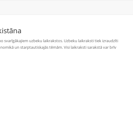
istāna
no svarīgākajiem uzbeku laikrakstos. Uzbeku laikraksti tiek izraudzīti
nomikā un starptautiskajās tēmām. Visi laikraksti sarakstā var brīv