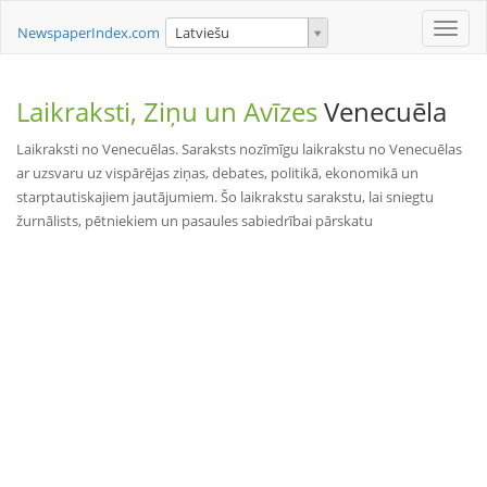
Toggle
NewspaperIndex.com
Latviešu
naviga
Laikraksti, Ziņu un Avīzes
Venecuēla
Laikraksti no Venecuēlas. Saraksts nozīmīgu laikrakstu no Venecuēlas
ar uzsvaru uz vispārējas ziņas, debates, politikā, ekonomikā un
starptautiskajiem jautājumiem. Šo laikrakstu sarakstu, lai sniegtu
žurnālists, pētniekiem un pasaules sabiedrībai pārskatu