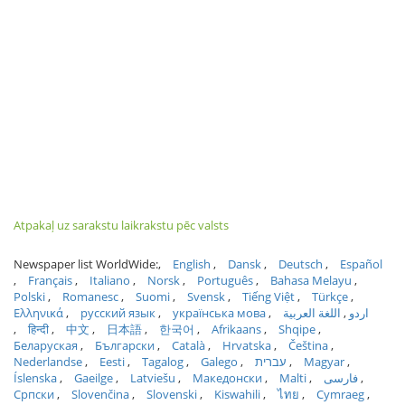
Atpakaļ uz sarakstu laikrakstu pēc valsts
Newspaper list WorldWide:
English
Dansk
Deutsch
Español
Français
Italiano
Norsk
Português
Bahasa Melayu
Polski
Romanesc
Suomi
Svensk
Tiếng Việt
Türkçe
Ελληνικά
русский язык
українська мова
اللغة العربية
اردو
हिन्दी
中文
日本語
한국어
Afrikaans
Shqipe
Беларуская
Български
Català
Hrvatska
Čeština
Nederlandse
Eesti
Tagalog
Galego
עברית
Magyar
Íslenska
Gaeilge
Latviešu
Македонски
Malti
فارسی
Српски
Slovenčina
Slovenski
Kiswahili
ไทย
Cymraeg