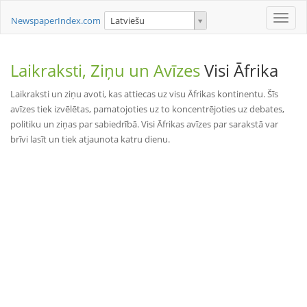
Toggle
NewspaperIndex.com
Latviešu
naviga
Laikraksti, Ziņu un Avīzes
Visi Āfrika
Laikraksti un ziņu avoti, kas attiecas uz visu Āfrikas kontinentu. Šīs
avīzes tiek izvēlētas, pamatojoties uz to koncentrējoties uz debates,
politiku un ziņas par sabiedrībā. Visi Āfrikas avīzes par sarakstā var
brīvi lasīt un tiek atjaunota katru dienu.