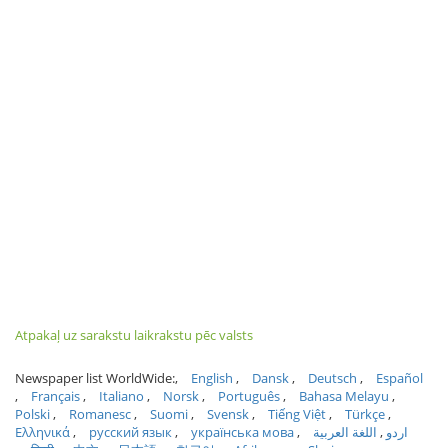
Atpakaļ uz sarakstu laikrakstu pēc valsts
Newspaper list WorldWide:
English
Dansk
Deutsch
Español
Français
Italiano
Norsk
Português
Bahasa Melayu
Polski
Romanesc
Suomi
Svensk
Tiếng Việt
Türkçe
Ελληνικά
русский язык
українська мова
اللغة العربية
اردو