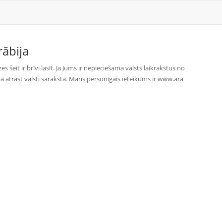
rābija
s šeit ir brīvi lasīt. Ja Jums ir nepieciešama valsts laikrakstus no
pā atrast valsti sarakstā. Mans personīgais ieteikums ir www.ara