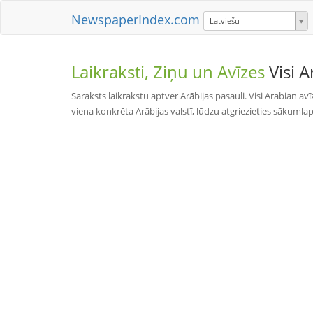
NewspaperIndex.com
Latviešu
Laikraksti, Ziņu un Avīzes
Visi A
Saraksts laikrakstu aptver Arābijas pasauli. Visi Arabian avīze
viena konkrēta Arābijas valstī, lūdzu atgriezieties sākumla