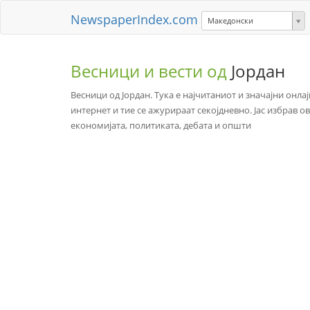
NewspaperIndex.com
Македонски
Весници и вести од
Јордан
Весници од Јордан. Тука е најчитаниот и значајни онлај
интернет и тие се ажурираат секојдневно. Јас избрав
економијата, политиката, дебата и општи