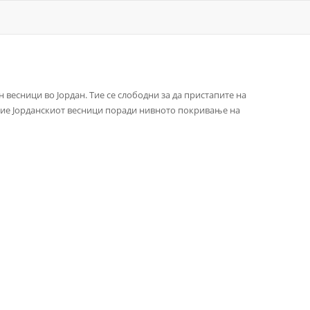
н весници во Јордан. Тие се слободни за да пристапите на
 овие Јорданскиот весници поради нивното покривање на