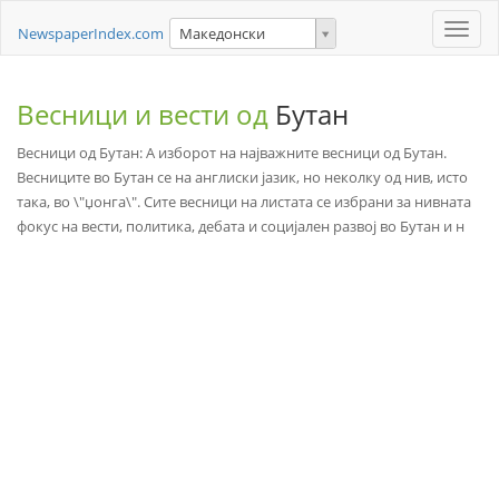
Toggle
NewspaperIndex.com
Македонски
naviga
Весници и вести од
Бутан
Весници од Бутан: А изборот на најважните весници од Бутан.
Весниците во Бутан се на англиски јазик, но неколку од нив, исто
така, во \"џонга\". Сите весници на листата се избрани за нивната
фокус на вести, политика, дебата и социјален развој во Бутан и н