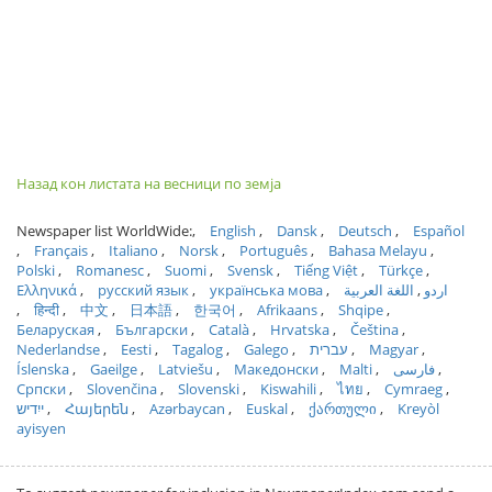
Назад кон листата на весници по земја
Newspaper list WorldWide:
English
Dansk
Deutsch
Español
Français
Italiano
Norsk
Português
Bahasa Melayu
Polski
Romanesc
Suomi
Svensk
Tiếng Việt
Türkçe
Ελληνικά
русский язык
українська мова
اللغة العربية
اردو
हिन्दी
中文
日本語
한국어
Afrikaans
Shqipe
Беларуская
Български
Català
Hrvatska
Čeština
Nederlandse
Eesti
Tagalog
Galego
עברית
Magyar
Íslenska
Gaeilge
Latviešu
Македонски
Malti
فارسی
Српски
Slovenčina
Slovenski
Kiswahili
ไทย
Cymraeg
ייִדיש
Հայերեն
Azərbaycan
Euskal
ქართული
Kreyòl
ayisyen