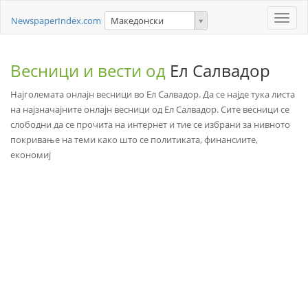
Toggle
NewspaperIndex.com
Македонски
naviga
Весници и вести од
Ел Салвадор
Најголемата онлајн весници во Ел Салвадор. Да се најде тука листа
на најзначајните онлајн весници од Ел Салвадор. Сите весници се
слободни да се прочита на интернет и тие се избрани за нивното
покривање на теми како што се политиката, финансиите,
економиј