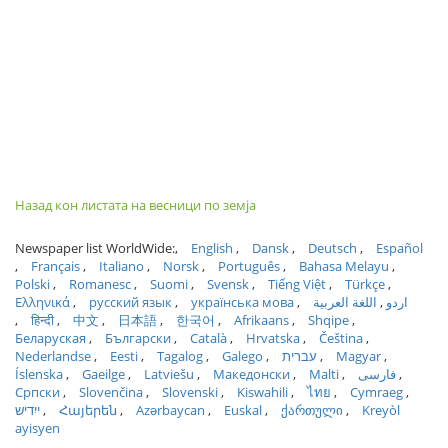
Назад кон листата на весници по земја
Newspaper list WorldWide:
English
Dansk
Deutsch
Español
Français
Italiano
Norsk
Português
Bahasa Melayu
Polski
Romanesc
Suomi
Svensk
Tiếng Việt
Türkçe
Ελληνικά
русский язык
українська мова
اللغة العربية
اردو
हिन्दी
中文
日本語
한국어
Afrikaans
Shqipe
Беларуская
Български
Català
Hrvatska
Čeština
Nederlandse
Eesti
Tagalog
Galego
עברית
Magyar
Íslenska
Gaeilge
Latviešu
Македонски
Malti
فارسی
Српски
Slovenčina
Slovenski
Kiswahili
ไทย
Cymraeg
ייִדיש
Հայերեն
Azərbaycan
Euskal
ქართული
Kreyòl
ayisyen