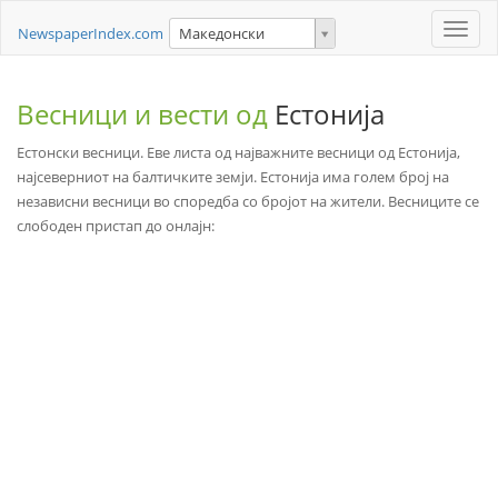
Toggle
NewspaperIndex.com
Македонски
naviga
Весници и вести од
Естонија
Естонски весници. Еве листа од најважните весници од Естонија,
најсеверниот на балтичките земји. Естонија има голем број на
независни весници во споредба со бројот на жители. Весниците се
слободен пристап до онлајн: