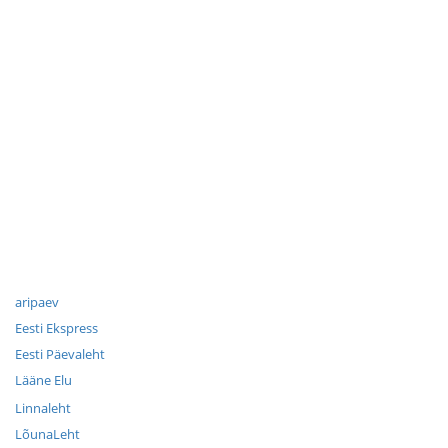
aripaev
Eesti Ekspress
Eesti Päevaleht
Lääne Elu
Linnaleht
LõunaLeht