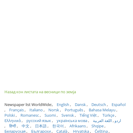
Назад кон листата на весници по земја
Newspaper list WorldWide:
English
Dansk
Deutsch
Español
Français
Italiano
Norsk
Português
Bahasa Melayu
Polski
Romanesc
Suomi
Svensk
Tiếng Việt
Türkçe
Ελληνικά
русский язык
українська мова
اللغة العربية
اردو
हिन्दी
中文
日本語
한국어
Afrikaans
Shqipe
Беларуская
Български
Català
Hrvatska
Čeština