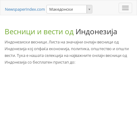
Toggle
NewspaperIndex.com
Македонски
naviga
Весници и вести од
Индонезија
Индонезиски весници. Листа на значајни онлајн весници од
Индонезија кој опфаќа економија, политика, општество и општи
вести. Тука е нашата селекција на најважните онлајн весници од
Индонезија со бесплатен пристап до: