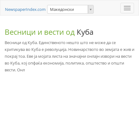
Toggle
NewspaperIndex.com
Македонски
naviga
Весници и вести од
Куба
Весници од Куба. Единственото нешто што не може да се
критикува во Куба е револуција. Новинарството во земјата е жив и
покрај тоа. Еве ја мојата листа на значајни онлајн извори на вести
во Куба, кој опфаќа економија, политика, општество и општи
вести. Онл