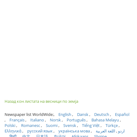
Назад кон листата на весници по земја
Newspaper list WorldWide:
English
Dansk
Deutsch
Español
Français
Italiano
Norsk
Português
Bahasa Melayu
Polski
Romanesc
Suomi
Svensk
Tiếng Việt
Türkçe
Ελληνικά
русский язык
українська мова
اللغة العربية
اردو
हिन्दी
中文
日本語
한국어
Afrikaans
Shqipe